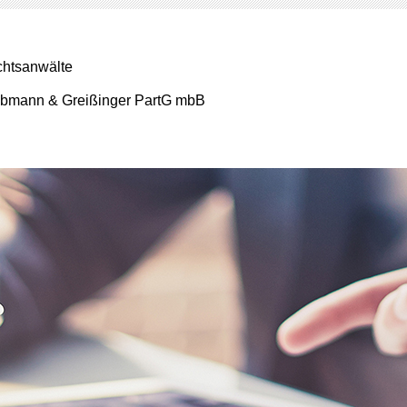
htsanwälte
bmann & Greißinger PartG mbB