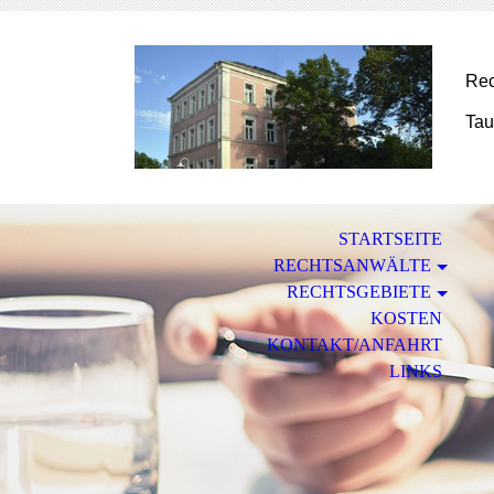
Rec
Tau
STARTSEITE
RECHTSANWÄLTE
RECHTSGEBIETE
KOSTEN
KONTAKT/ANFAHRT
LINKS